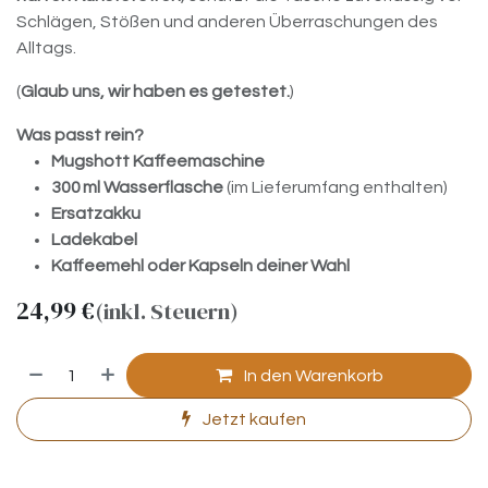
Schlägen, Stößen und anderen Überraschungen des
Alltags.
(
Glaub uns, wir haben es getestet.
)
Was passt rein?
Mugshott Kaffeemaschine
300 ml Wasserflasche
(im Lieferumfang enthalten)
Ersatzakku
Ladekabel
Kaffeemehl oder Kapseln deiner Wahl
24,99
€
(inkl. Steuern)
In den Warenkorb
Jetzt kaufen