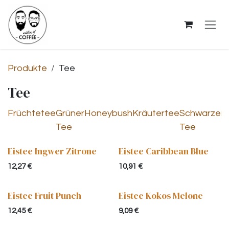
Zum Inhalt springen
Produkte
Tee
Tee
Früchtetee
Grüner
Honeybush
Kräutertee
Schwarzer
W
Tee
Tee
Eistee Ingwer Zitrone
Eistee Caribbean Blue
12,27
€
10,91
€
Eistee Fruit Punch
Eistee Kokos Melone
12,45
€
9,09
€