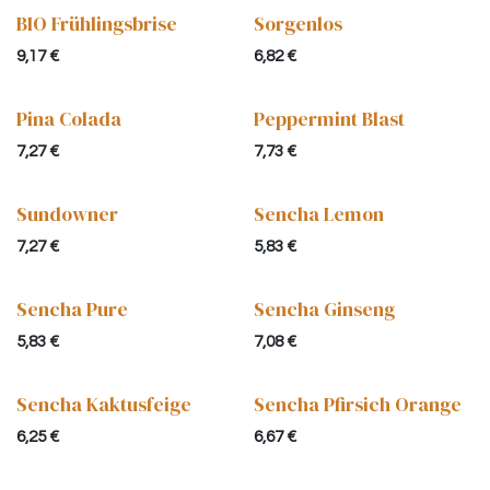
BIO Frühlingsbrise
Sorgenlos
9,17
€
6,82
€
Pina Colada
Peppermint Blast
7,27
€
7,73
€
Sundowner
Sencha Lemon
7,27
€
5,83
€
Sencha Pure
Sencha Ginseng
5,83
€
7,08
€
Sencha Kaktusfeige
Sencha Pfirsich Orange
6,25
€
6,67
€