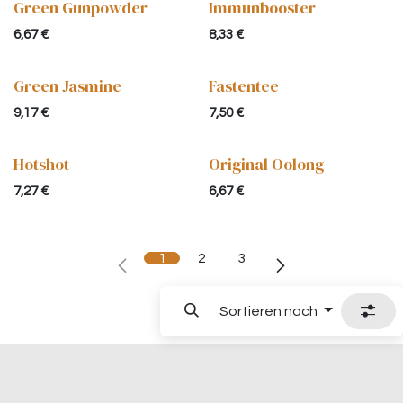
Green Gunpowder
Immunbooster
6,67
€
8,33
€
Green Jasmine
Fastentee
9,17
€
7,50
€
Hotshot
Original Oolong
7,27
€
6,67
€
1
2
3
Sortieren nach