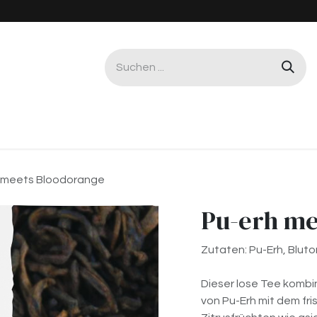
Gastro & Büro
Service & Reparatur
Worksho
 meets Bloodorange
Pu-erh me
Zutaten: Pu-Erh, Blu
Dieser lose Tee kombin
von Pu-Erh mit dem f