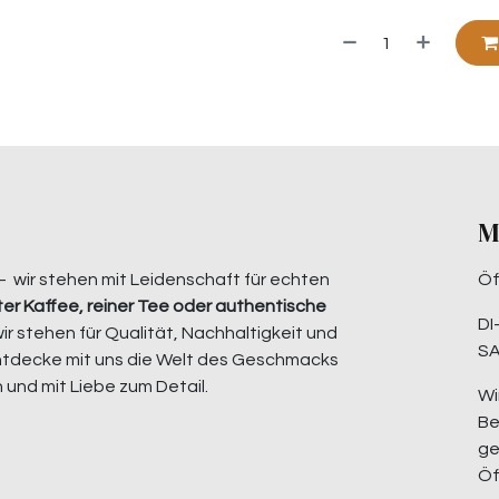
M
– wir stehen mit Leidenschaft für echten
Öf
er Kaffee, reiner Tee oder authentische
DI
wir stehen für Qualität, Nachhaltigkeit und
SA
ntdecke mit uns die Welt des Geschmacks
 und mit Liebe zum Detail.
Wi
Be
ge
Öf