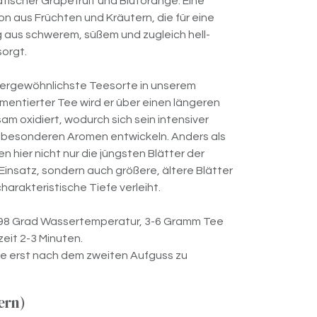
atischer Grapefruit und Blutorange. Eine
 aus Früchten und Kräutern, die für eine
 aus schwerem, süßem und zugleich hell-
sorgt.
ußergewöhnlichste Teesorte in unserem
mentierter Tee wird er über einen längeren
m oxidiert, wodurch sich sein intensiver
besonderen Aromen entwickeln. Anders als
hier nicht nur die jüngsten Blätter der
Einsatz, sondern auch größere, ältere Blätter
arakteristische Tiefe verleiht.
-98 Grad Wassertemperatur, 3-6 Gramm Tee
zeit 2-3 Minuten.
e erst nach dem zweiten Aufguss zu
ern)