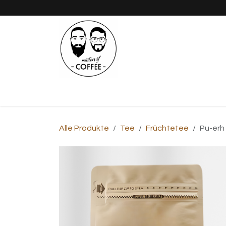
Zum Inhalt springen
Shop
Kaffee
Tee
Pizza
Alle Produkte
Tee
Früchtetee
Pu-erh