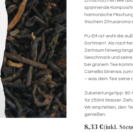
Zitrusfrüchten wie asi
spannende Komposition
harmonische Mischung
frischem Zitrusaroma 
Pu-Erh ist wohl die a
Sortiment. Als nachfer
Zeitraum hinweg langsa
Geschmack und seine 
bei grünem Tee kommen 
Camellia Sinensis zum 
– was dem Tee seine ch
Zubereitungstipp: 90
für 250ml Wasser. Zieh
Wir empfehlen, den Te
genießen.
8,33
€
(inkl. Steu