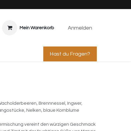
Anmelden
Mein Warenkorb
ps & Caterings
Hast du Fragen?
acholderbeeren, Brennnessel, Ingwer,
Mangostücke, Nelken, blaue Kornblume
termischung vereint den würzigen Geschmack