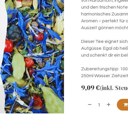
von Kardamom, Ingwer 
und den frischen Noten
harmonisches Zusamm
Aromen – perfekt für a
Auszeit gönnen möch
Dieser Tee eignet sich
Aufgüsse. Egal ob heiß
und schenkt dir ein be
Zubereitungstipp: 10
250ml Wasser. Ziehzei
9,09
€
(inkl. Ste