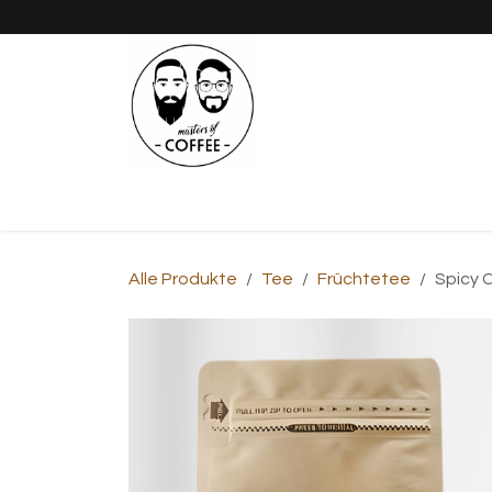
Zum Inhalt springen
Shop
Kaffee
Tee
Pizza
Alle Produkte
Tee
Früchtetee
Spicy 