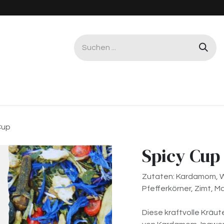
Gastro & Büro
Service & Reparatur
Worksho
Cup
Spicy Cup
Zutaten: Kardamom, W
Pfefferkörner, Zimt, 
Diese kraftvolle Kräu