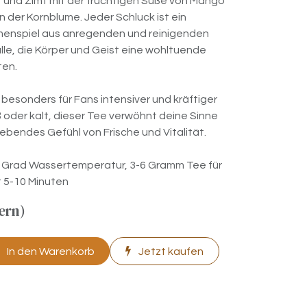
und Zimt mit der fruchtigen Süße von Mango
 der Kornblume. Jeder Schluck ist ein
enspiel aus anregenden und reinigenden
lle, die Körper und Geist eine wohltuende
ten.
 besonders für Fans intensiver und kräftiger
 oder kalt, dieser Tee verwöhnt deine Sinne
lebendes Gefühl von Frische und Vitalität.
0 Grad Wassertemperatur, 3-6 Gramm Tee für
t 5-10 Minuten
uern)
In den Warenkorb
Jetzt kaufen