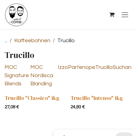
Zum Inhalt springen
...
Kaffeebohnen
Trucillo
Trucillo
MOC
MOC
Izzo
Partenope
Trucillo
Suchan
Signature
Nordisca
Blends
Blanding
Trucillo "Classico" 1kg
Trucillo "Intenso" 1kg
27,08
€
24,83
€