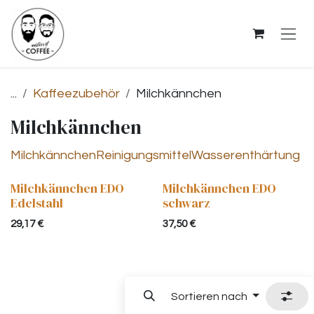
Zum Inhalt springen
...
Kaffeezubehör
Milchkännchen
Milchkännchen
Milchkännchen
Reinigungsmittel
Wasserenthärtung
Milchkännchen EDO
Milchkännchen EDO
Edelstahl
schwarz
29,17
€
37,50
€
Sortieren nach