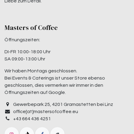
Liebe zum Detail.
Masters of Coffee
Öffnungszeiten:
DI-FR 10:00-18:00 Uhr
SA 09:00-13:00 Uhr
Wir haben Montags geschlossen.
Bei Events & Caterings ist unser Store ebenso
geschlossen, dies vermerken wir immer in den
Öffnungszeiten auf Google.
Gewerbepark 25, 4201 Gramastetten bei Linz
office[at]mastersofcoffee.eu
+43 664 436 4251