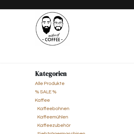
Zum Inhalt springen
Shop
Kaffee
Tee
Pizza
Kategorien
Alle Produkte
% SALE %
Kaffee
Kaffeebohnen
Kaffeemühlen
Kaffeezubehör
Siebträgermaschinen