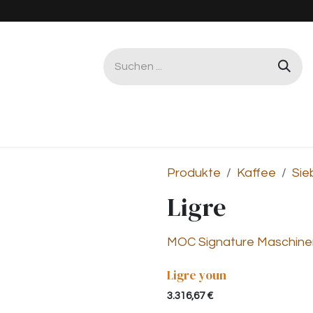
Gastro & Büro
Service & Reparatur
Worksho
Produkte
Kaffee
Sie
Ligre
MOC Signature Maschine
Ligre youn
3.316,67
€