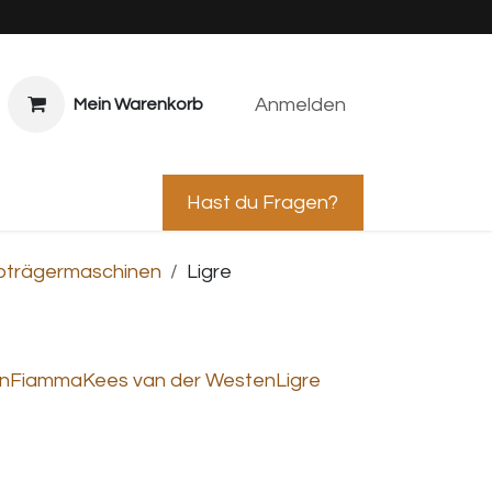
Anmelden
Mein Warenkorb
ps & Caterings
Hast du Fragen?
bträgermaschinen
Ligre
n
Fiamma
Kees van der Westen
Ligre