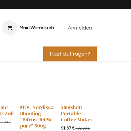
Anmelden
Mein Warenkorb
ps & Caterings
Hast du Fragen?
colo
MOC Nordisca
Mugshott
13 Zoll
Blanding
Portable
"Bifröst 100%
Coffee Maker
99,00
€
pure" 500g
91,67
€
159,00
€