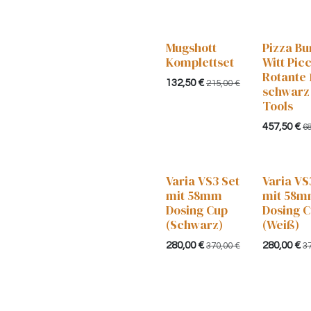
Mugshott
Pizza Bu
Komplettset
Witt Pic
Rotante 
132,50
€
215,00
€
schwarz 
Tools
457,50
€
6
Varia VS3 Set
Varia VS
mit 58mm
mit 58
Dosing Cup
Dosing 
(Schwarz)
(Weiß)
280,00
€
280,00
€
370,00
€
3