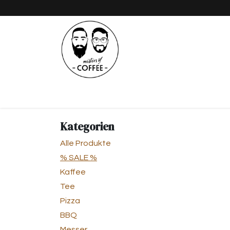
Zum Inhalt springen
Shop
Kaffee
Tee
Pizza
Kategorien
Alle Produkte
% SALE %
Kaffee
Tee
Pizza
BBQ
Messer