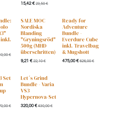
15,42
€
23,50
€
ndle:
SALE MOC
Ready for
colo
Nordiska
Adventure
13"
Blanding
Bundle -
inkl.
"Gryningsröd"
Everdure Cube
500g (MHD
inkl. Travelbag
überschritten)
& Mugshott
80,00
€
9,21
€
475,00
€
22,10
€
626,00
€
3 Set
Let´s Grind
mm
Bundle - Varia
Cup
VS3
Hypernova-Set
320,00
€
70,00
€
430,00
€